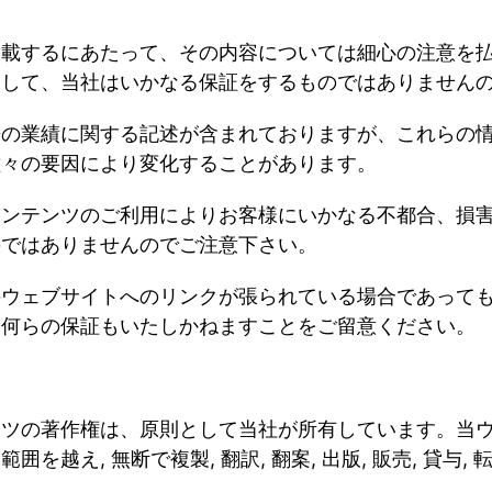
掲載するにあたって、その内容については細心の注意を
関して、当社はいかなる保証をするものではありません
来の業績に関する記述が含まれておりますが、これらの
種々の要因により変化することがあります。
コンテンツのご利用によりお客様にいかなる不都合、損
のではありませんのでご注意下さい。
のウェブサイトへのリンクが張られている場合であって
は何らの保証もいたしかねますことをご留意ください。
ンツの著作権は、原則として当社が所有しています。当
る範囲を越え
,
無断で複製
,
翻訳
,
翻案
,
出版
,
販売
,
貸与
,