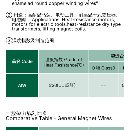
enamelad round copper winding wires".
② 用途：高耐温马达、电动工具、耐高温干式变压器、
电磁阀； Applications: Heat-resistance motors,
motors for electric tools,heat-resistance dry type
transformers, lifting magnet coils.
③温度指数及制造范围
一般磁力线对比图
Comparative Table - General Magnet Wires