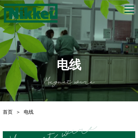
togg
navi
电线
Magnet wire
首页
＞
电线
Magnet wire