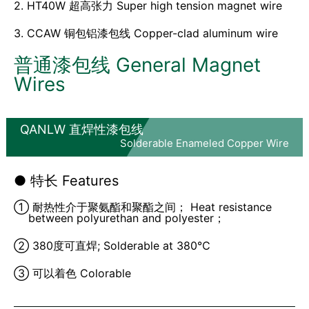
2. HT40W 超高张力 Super high tension magnet wire
3. CCAW 铜包铝漆包线 Copper-clad aluminum wire
普通漆包线 General Magnet
Wires
QANLW 直焊性漆包线
Solderable Enameled Copper Wire
● 特长 Features
① 耐热性介于聚氨酯和聚酯之间； Heat resistance
between polyurethan and polyester；
② 380度可直焊; Solderable at 380℃
③ 可以着色 Colorable