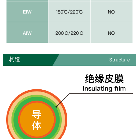
构造
Structure