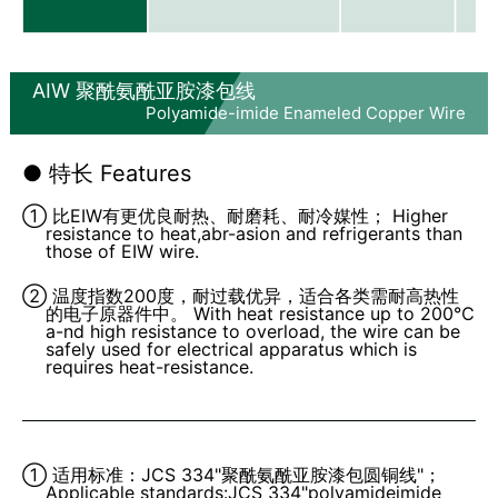
AIW 聚酰氨酰亚胺漆包线
Polyamide-imide Enameled Copper Wire
● 特长 Features
① 比EIW有更优良耐热、耐磨耗、耐冷媒性； Higher
resistance to heat,abr-asion and refrigerants than
those of EIW wire.
② 温度指数200度，耐过载优异，适合各类需耐高热性
的电子原器件中。 With heat resistance up to 200℃
a-nd high resistance to overload, the wire can be
safely used for electrical apparatus which is
requires heat-resistance.
① 适用标准：JCS 334"聚酰氨酰亚胺漆包圆铜线"；
Applicable standards:JCS 334"polyamideimide