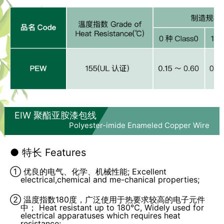
EIW 聚酯亚胺漆包线
Polyester-imide Enameled Copper Wire
● 特长 Features
① 优良的电气、化学、机械性能; Excellent
electrical,chemical and me-chanical properties;
② 温度指数180度，广泛使用于热要求较高的电子元件
中； Heat resistant up to 180℃, Widely used for
electrical apparatuses which requires heat
resistance;