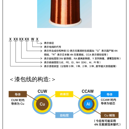
＜漆包线的构造:＞