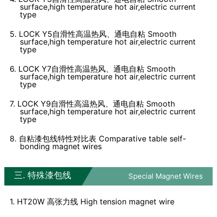
surface,high temperature hot air,electric current
type
5. LOCK Y5自滑性高温热风、通电自粘 Smooth
surface,high temperature hot air,electric current
type
6. LOCK Y7自滑性高温热风、通电自粘 Smooth
surface,high temperature hot air,electric current
type
7. LOCK Y9自滑性高温热风、通电自粘 Smooth
surface,high temperature hot air,electric current
type
8. 自粘漆包线特性对比表 Comparative table self-
bonding magnet wires
三. 特殊漆包线
Special Magnet Wires
1. HT20W 高张力线 High tension magnet wire