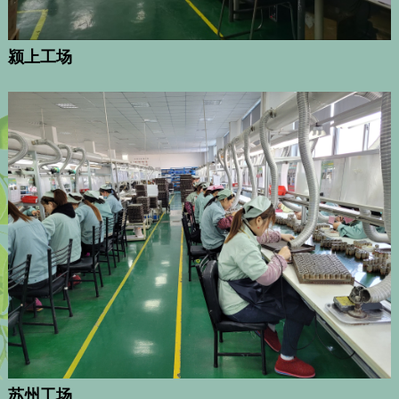
颍上工场
苏州工场